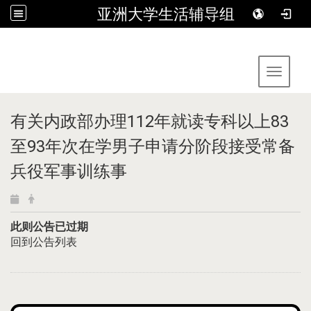
亚洲大学生活辅导组
:::
Toggle 
有关内政部办理112年就读专科以上83
至93年次在学男子申请分阶段接受常备
兵役军事训练事
此则公告已过期
回到公告列表