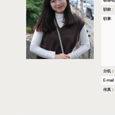
联络电
职称 :
职掌:
分机：
E-mail 
传真：