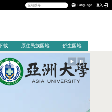
Language
登入
:::
下载
原住民族园地
侨生园地