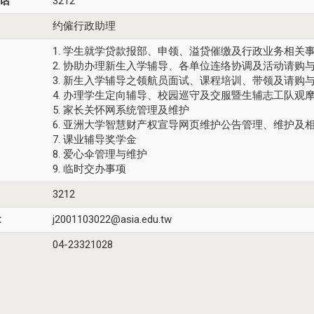
话
3212
约僱行政助理
1. 学生就学贷款报部、申领、溢贷催缴及行政业务相关
2. 协助办理新生入学辅导、各单位连络协调及活动请购
3. 新生入学辅导之领航员面试、课程培训、带领及请购
4. 办理学生定向辅导、校园巡守及交服暨生辅志工队观
5. 家长关怀网系统管理及维护
6. 亚洲大学智慧财产权宣导网页维护公告管理、维护及
7. 课业辅导奖学金
8. 爱心伞管理与维护
9. 临时交办事项
3212
:
j2001103022@asia.edu.tw
04-23321028