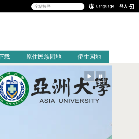
Language
登入
:::
下载
原住民族园地
侨生园地