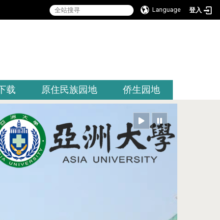
Language
登入
:::
下载
原住民族园地
侨生园地