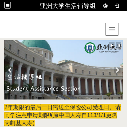
亚洲大学生活辅导组
:::
Toggle 
2年期限的最后一日需送至保险公司受理日。请
同学注意申请期限!(
原中国人寿自113/1/1更名
)
为凯基人寿