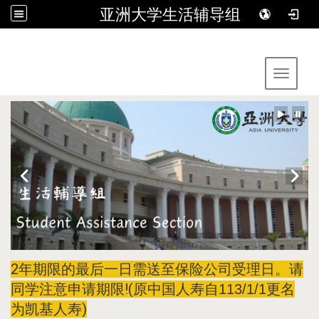
亚洲大学生活辅导组
:::
Toggle 
2年期限的最后一日需送至保险公司受理日。请
同学注意申请期限!(
原中国人寿自113/1/1更名
)
为凯基人寿