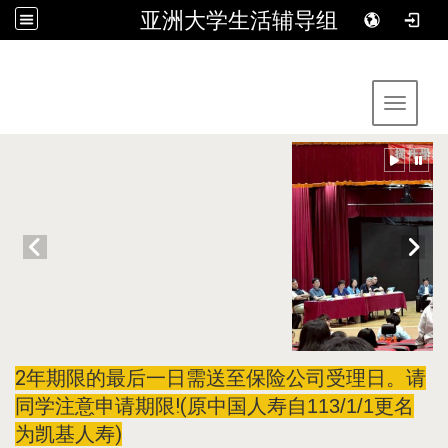
亚洲大学生活辅导组
:::
Toggle 
2年期限的最后一日需送至保险公司受理日。请
同学注意申请期限!(
原中国人寿自113/1/1更名
)
为凯基人寿