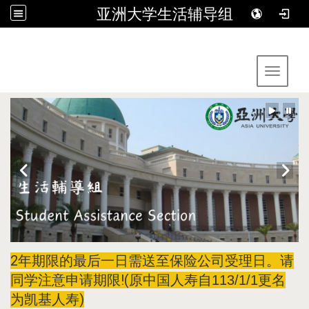
亚洲大学生活辅导组
:::
Toggle 
2年期限的最后一日需送至保险公司受理日。请
同学注意申请期限!(
原中国人寿自113/1/1更名
)
为凯基人寿