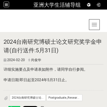
亚洲大学生活辅导组
:::
Toggle 
2024台南研究博硕士论文研究奖学金申
请(自行送件:5月31日)
2024-02-20
尚俊华
详细实施要点及申请表如附件，请同学自行参阅。
申请日期:即日起至2024年5月31日止。
2024台南研究博硕士论文研究奖学金实施要点.pdf
Postgraduate_Research_Grant_for_the_Study_of_the_Tainan_Region__2024.pdf