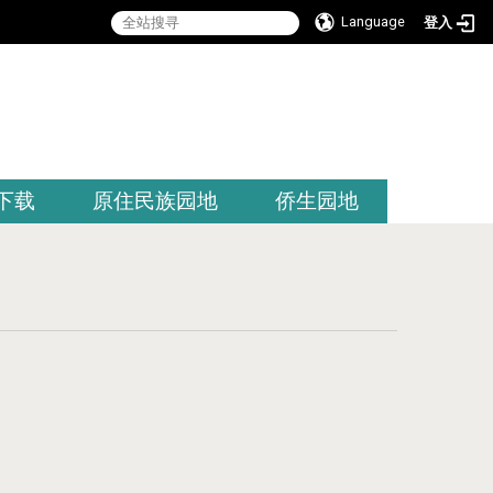
Language
登入
:::
下载
原住民族园地
侨生园地