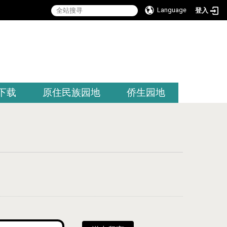
Language
登入
:::
下载
原住民族园地
侨生园地