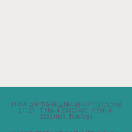
41354 台中市雾峰区柳丰路500号(行政大楼
L102) T:886-4-23323456 F:886-4-
23321028
联络我们