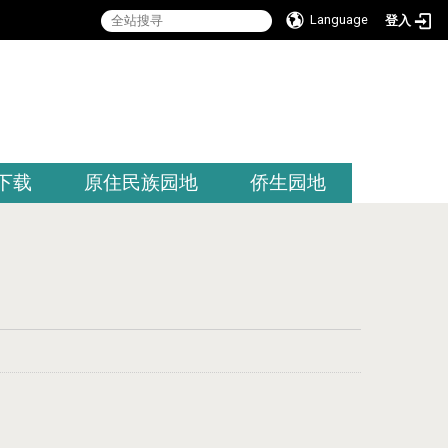
Language
登入
:::
下载
原住民族园地
侨生园地