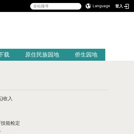
Language
登入
:::
下载
原住民族园地
侨生园地
)收入
署技能检定
。