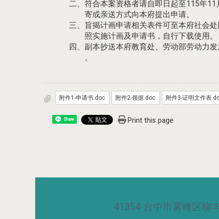
二、符合本案资格者请自即日起至115年11
寄或亲送方式向本府提出申请。
三、旨揭计画申请相关表件可至本府社会处网页
照实施计画及申请书，自行下载使用。
四、副本抄送本府教育处、劳动部劳动力发
。
附件1-申请书.doc
附件2-领据.doc
附件3-证明文件表.d
Print this page
Share
41354 台中市雾峰区柳丰路5