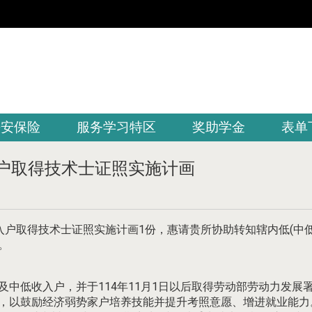
平安保险
服务学习特区
奖助学金
表单
入户取得技术士证照实施计画
户取得技术士证照实施计画1份，惠请贵所协助转知辖内低(中低
。
中低收入户，并于114年11月1日以后取得劳动部劳动力发展
以鼓励经济弱势家户培养技能并提升考照意愿、增进就业能力