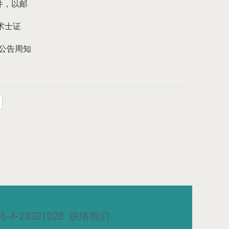
件，以邮
术士证
公告周知
-4-23321028
联络我们