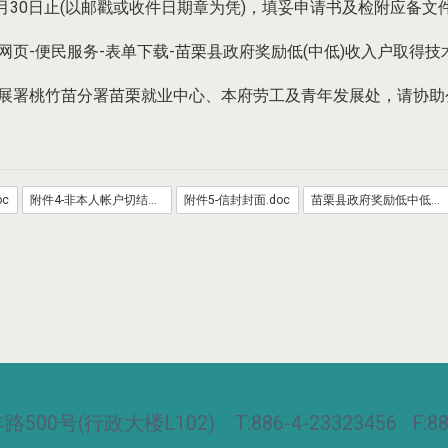
月30日止(以邮戳或收件日期章为凭)，填妥申请书及检附应备文
-便民服务-表单下载-苗栗县政府奖励低(中低)收入户取得技
展署桃竹苗分署苗栗就业中心、本府劳工及青年发展处，请协助
oc
附件4-非本人帐户切结书.docx
附件5-信封封面.doc
苗栗县政府奖励低中低收入户取得技术士证照实施计画.pdf
00号(行政大楼L102) T:886-4-23323456 F:886