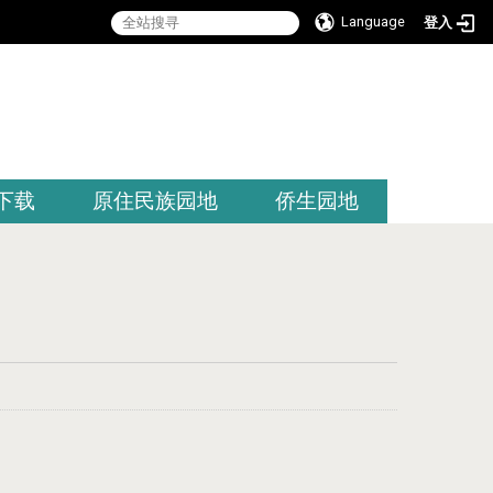
Language
登入
:::
下载
原住民族园地
侨生园地