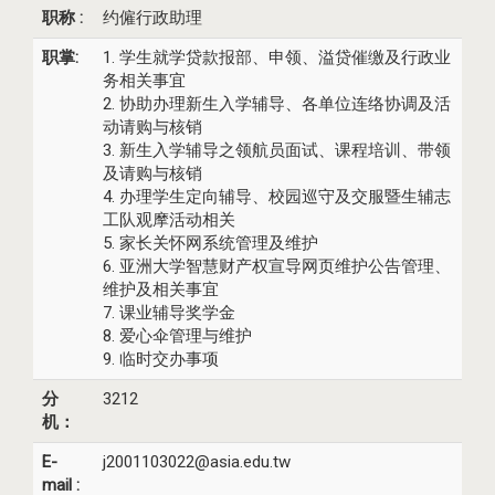
职称 :
约僱行政助理
职掌:
1. 学生就学贷款报部、申领、溢贷催缴及行政业
务相关事宜
2. 协助办理新生入学辅导、各单位连络协调及活
动请购与核销
3. 新生入学辅导之领航员面试、课程培训、带领
及请购与核销
4. 办理学生定向辅导、校园巡守及交服暨生辅志
工队观摩活动相关
5. 家长关怀网系统管理及维护
6. 亚洲大学智慧财产权宣导网页维护公告管理、
维护及相关事宜
7. 课业辅导奖学金
8. 爱心伞管理与维护
9. 临时交办事项
分
3212
机：
E-
j2001103022@asia.edu.tw
mail :