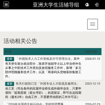
亚洲大学生活辅导组
:::
Toggle 
活动相关公告
标题
张贴日期
「外国技术人力工作资格及许可管理办法」
其中
2026-01-13
重要
有关侨生留台就业部分，除原开放副学士以上毕业侨外生
从事之中阶技术工作类别及旅宿服务工作外，新增「多元
陪伴照顾服务技术工作」以及「商港码头货物装卸集散工
作」
有关行政院订定「外国专业人才延揽及僱用法」
2025-12-15
重要
修正案
（符合条件的应届毕业侨生或外籍毕业生，只要申
请到「延期居留（留台寻职）」的居留证，即可在这段期
间（最长2年）自由工作，不需要劳动部的工作许可证）
「2026年全国侨生杯运动会」学校组团费事
2026-07-29