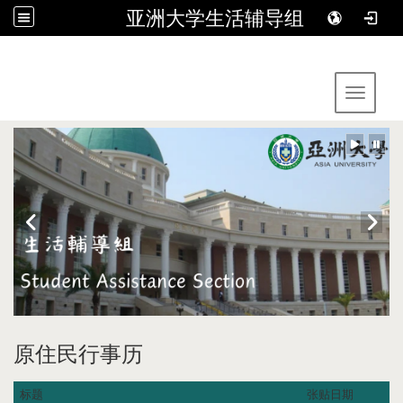
亚洲大学生活辅导组
:::
Toggle 
原住民行事历
标题
张贴日期