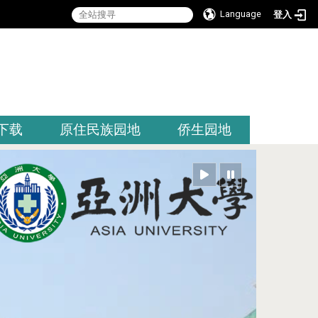
Language
登入
:::
下载
原住民族园地
侨生园地