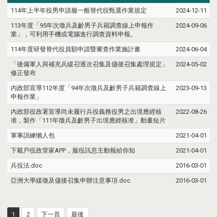
114年上半年役男申請服一般替代役甄選作業規定
2024-12-11
113年度「95年次徵兵及齡男子兵籍調查線上申報作
2024-09-06
業」，可利用手機或電腦進行調查資料申報。
114年度研發替代役員額申請暨審查作業施計畫
2024-06-04
「後備軍人與補充兵緩召逐次召集及儘後召集處理規定」
2024-05-02
修正發布
內政部宣導112年度「94年次徵兵及齡男子兵籍調查線上
2023-09-13
申報作業」
內政部役政署宣導尚未履行兵役義務役男之出境應經核
2022-08-26
准，製作「111年徵兵及齡男子出境應經核准」動畫短片
軍事訓練懶人包
2021-04-01
下載戶役政管家APP，服役訊息主動報給你知
2021-04-01
兵役法.doc
2016-03-01
亞洲大學緩徵及儘後召集申辦注意事項.doc
2016-03-01
1
2
下一頁
最後