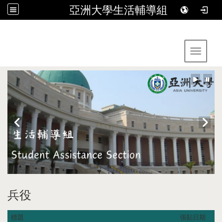
亞洲大學生活輔導組
:::
Toggle 
兵役
標題
張貼日期