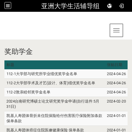
亚洲大学生活辅导组
:::
Toggle 
奖助学金
标题
张贴日期
112-1大学部与研究所学业绩优奖学金名单
2024-04-26
112-2大学部学术及才艺(设计、体育)绩优奖学金名单
2024-04-26
112-2敦亲睦邻奖学金名单
2024-04-26
2024台南研究博硕士论文研究奖学金申请(自行送件:5月
2024-02-20
31日)
凯基人寿团体骨折未住院保险给付伤害医疗保险附加条款
2024-01-01
保单条款
凯基人寿团体癌症住院医療健康保险 保单条款
2024-01-01