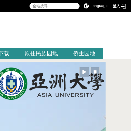
Language
登入
:::
下载
原住民族园地
侨生园地