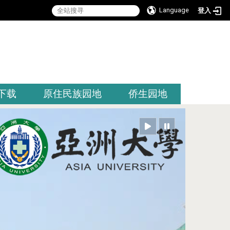
Language
登入
:::
下载
原住民族园地
侨生园地