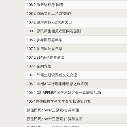
108-2 原来这样考-国考
108-2 原民文化工艺DIY制作
107-2 原声原舞X亚大原民日
108-1 原民新生相见欢暨问卷施测
106-2 参与国际嘉年华
107-2 参与国际嘉年华
107-2 E起舞动参赛演出
107-1 空间彩绘
107-1 外籍生通识课程文化交流
106-1 非洲ACC行愿非洲感恩之旅表演
106-1 QS-APPLE跨国学术研讨会开幕表演活动
105-1原住民族学生奖学金奖状颁奖典礼
原住民周power三原素-古调吟诵
原住民周power三原素-口簧琴表演